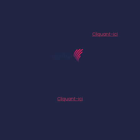
Vous êtes un expert dans le domaine
médical et souhaitez contribuer sur
une thématique du blog ?
Vous pouvez nous envoyer votre proposition de sujet ainsi
Cliquant-ici
que les sources et crédits associés en
Vous souhaitez en savoir plus sur nous
?
Vous pouvez nous contacter directement en
Cliquant-ici
Mentions légales