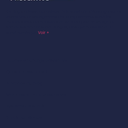
Ce Blog s’adresse aux acteurs de la santé afin d’échanger sur les
techniques de changements des comportements santé, les
maladies liées aux habitudes de vie et leur prise en charge, au
sein du système de santé Français, ainsi que l’actualité de la
Voir +
santé numérique.
Plan du site :
La prise en charge préventive
Qui sommes nous ?
A propos du blog
Maladies et habitudes de vie
Système de santé
Santé numérique