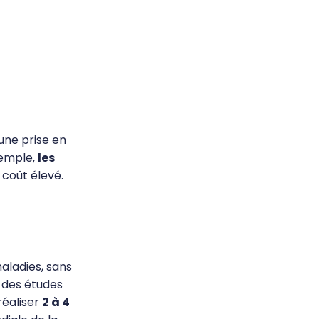
une prise en
xemple,
les
 coût élevé.
aladies, sans
, des études
réaliser
2 à 4