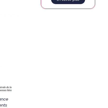
rance
ents