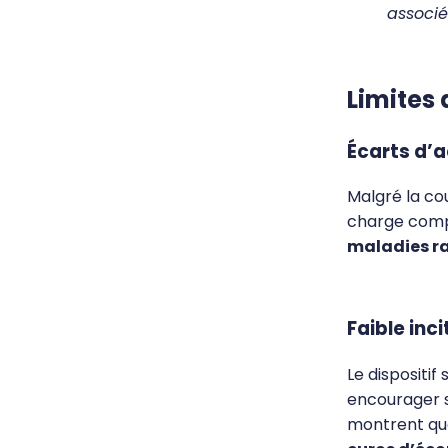
associé
Limites 
Écarts d’a
Malgré la co
charge comp
maladies r
Faible inc
Le dispositi
encourager 
montrent que