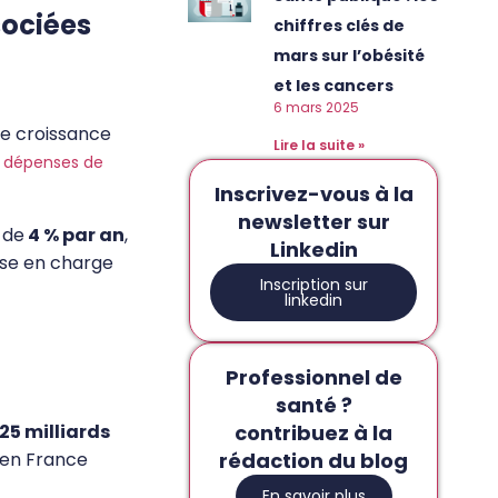
sociées
chiffres clés de
mars sur l’obésité
et les cancers
6 mars 2025
ne croissance
Lire la suite »
s
dépenses de
Inscrivez-vous à la
newsletter sur
 de
4 % par an
,
Linkedin
ise en charge
Inscription sur
linkedin
Professionnel de
santé ?
contribuez à la
25 milliards
rédaction du blog
en France
En savoir plus