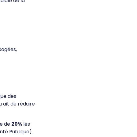
diale de la
sagées,
que des
rait de réduire
re de
20%
les
nté Publique).