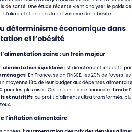
ls de santé. Une étude récente vient analyser le poids des
s à l’alimentation dans la prévalence de l’obésité.
 du déterminisme économique dans
tation et l’obésité
 l’alimentation saine : un frein majeur
ne
alimentation équilibrée
est directement impacté par
s ménages
. En France, selon l’INSEE, les 20% de foyers l
n moyenne 18% de leur budget aux dépenses alimentaire
% pour les plus aisés. Cette contrainte financière
limite 
is et nutritifs
, au profit d’aliments ultra transformés, pl
teux.
e l’inflation alimentaire
es années,
l’augmentation des prix des denrées alime