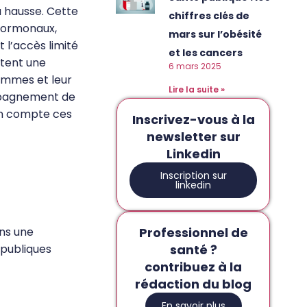
 hausse. Cette
chiffres clés de
hormonaux,
mars sur l’obésité
t l’accès limité
et les cancers
utent une
6 mars 2025
emmes et leur
Lire la suite »
mpagnement de
 en compte ces
Inscrivez-vous à la
newsletter sur
Linkedin
Inscription sur
linkedin
ans une
Professionnel de
 publiques
santé ?
contribuez à la
rédaction du blog
En savoir plus