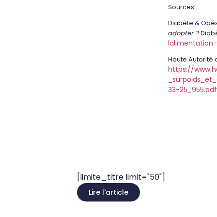
Sources :
Diabète & Obés
adopter ?
Diabè
lalimentation
Haute Autorité 
https://www.h
_surpoids_et
33-25_955.pdf
[limite_titre limit="50"]
Lire l'article