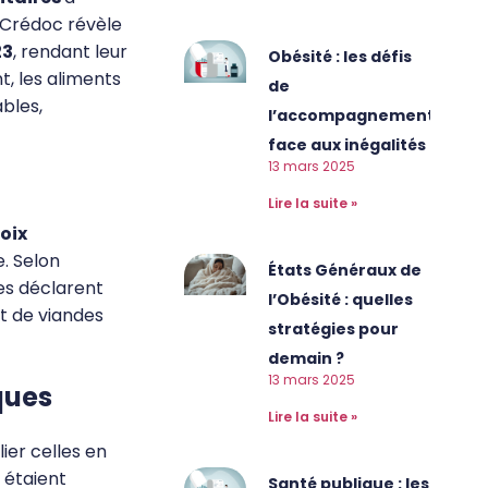
 Crédoc révèle
23
, rendant leur
Obésité : les défis
, les aliments
de
ables,
l’accompagnement
face aux inégalités
13 mars 2025
Lire la suite »
oix
e. Selon
États Généraux de
res déclarent
l’Obésité : quelles
t de viandes
stratégies pour
demain ?
13 mars 2025
iques
Lire la suite »
ier celles en
étaient
Santé publique : les