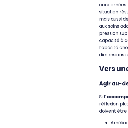
concernées p
situation rés
mais aussi d
aux soins ada
pression sup
capacité à 
l’obésité ch
dimensions s
Vers un
Agir au-d
Si
l’accomp
réflexion plu
doivent être
Amélior