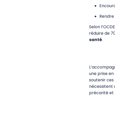
Encoura
Rendre 
Selon l’OCDE
réduire de 70
santé
.
L’accompagne
une prise e
soutenir ces
nécessitent u
précarité et 