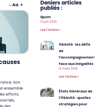
Deniers articles
-
+
Aa
publiés :
lipum
12 juin 2025
Lire l'article »
Obésité : les défis
de
l’accompagnement
 causes
face aux inégalités
13 mars 2025
Lire l'article »
France. Son
à un ensemble
États Généraux de
les efforts
l’Obésité : quelles
ncernés,
stratégies pour
le des