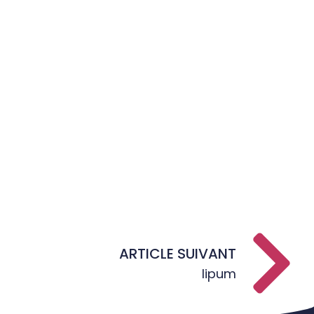
[limit
Lir
ARTICLE SUIVANT
lipum