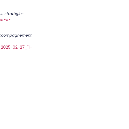
es stratégies
ace-a-
t accompagnement
.
2025-02-27_11-