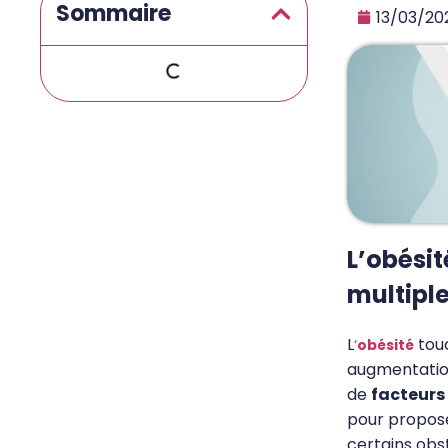
Sommaire
13/03/20
L’obési
multipl
L
touc
‘
obésité
augmentation
de
facteurs
pour propos
certains obs