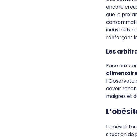
encore creu
que le prix 
consommation
industriels r
renforçant l
Les arbit
Face aux co
alimentaires
l’Observatoi
devoir renon
maigres et d
L’obésit
L’obésité to
situation de 