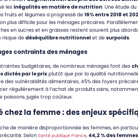
sé les
inégalités en matière de nutrition
. Une étude du
des fruits et légumes a progressé de
16% entre 2018 et 20
 plus difficile pour les ménages précaires. Parallèlement
iches en sucres et en graisses restent souvent plus abord
e risque de
déséquilibre nutritionnel
et de
surpoids
.
rages contraints des ménages
ntraintes budgétaires, de nombreux ménages font des
ch
 dictés par le prix
plutôt que par la qualité nutritionnell
re des vulnérabilités alimentaires, 45% des foyers précai
cer régulièrement à l’achat de produits sains, notammen
e poissons, jugés trop coûteux.
é chez la femme : des enjeux spécif
uche de manière disproportionnée les femmes, en particul
précarité. Selon
,
44,2 % des femmes
Santé publique France